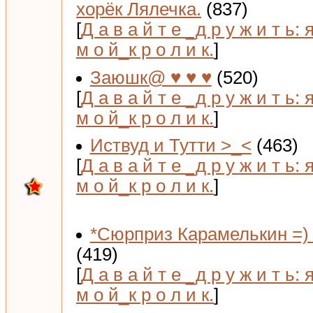
хорёк Лялечка.
(837)
[
Д а в а й т е _д р у ж и т ь: 
м о й_к р о л и к.
]
Заюшк@ ♥ ♥ ♥
(520)
[
Д а в а й т е _д р у ж и т ь: 
м о й_к р о л и к.
]
Иствуд и Тутти >_<
(463)
[
Д а в а й т е _д р у ж и т ь: 
м о й_к р о л и к.
]
*Сюрприз Карамелькин =) 
(419)
[
Д а в а й т е _д р у ж и т ь: 
м о й_к р о л и к.
]