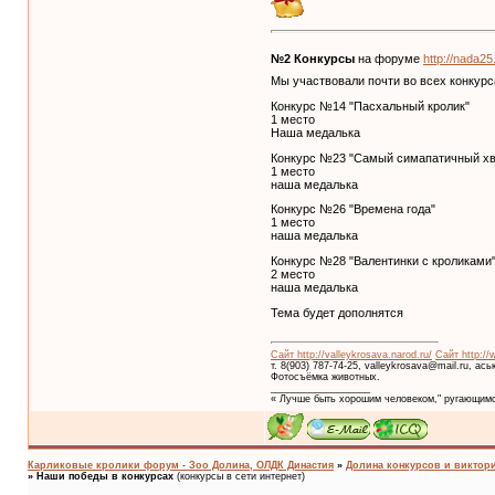
№2 Конкурсы
на форуме
http://nada2
Мы участвовали почти во всех конкурса
Конкурс №14 "Пасхальный кролик"
1 место
Наша медалька
Конкурс №23 "Самый симапатичный хв
1 место
наша медалька
Конкурс №26 "Времена года"
1 место
наша медалька
Конкурс №28 "Валентинки с кроликами
2 место
наша медалька
Тема будет дополнятся
Сайт http://valleykrosava.narod.ru/
Сайт http://
т. 8(903) 787-74-25, valleykrosava@mail.ru, ас
Фотосъёмка животных.
__________________
« Лучше быть хорошим человеком," ругающимс
Карликовые кролики форум - Зоо Долина, ОЛДК Династия
»
Долина конкурсов и виктори
»
Наши победы в конкурсах
(конкурсы в сети интернет)