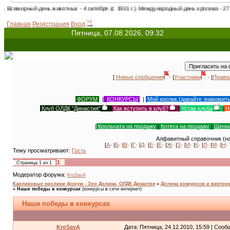
й день животных - 4 октября (с 1931 г.). Международный день кролика - 27 сентября!
Главная
Регистрация
Вход
Пятница, 07.08.2026, 09:32
[
Новые сообщения
· |
Участники
· |
Прави
ФОРУМ
|
КОНКУРСЫ
|
Мой кролик (давайте знакомит
Клуб ОЛДК "Династия"
|
Как вступить в клуб?
|
Устав клуба
|
Н
|
Крольчата на продажу
|
Котята на продажу
|
Щенки
Алфавитный справочник (на
[
А
· |
Б
· |
В
· |
Г
· |
Д
· |
Е
· |
Ё
· |
Ж
· |
З
· |
И
· |
К
· |
Л
· |
М
· |
Н
· 
Тему просматривают:
Гость
1
Страница
1
из
1
Модератор форума:
KroSavA
Карликовые кролики форум - Зоо Долина, ОЛДК Династия
»
Долина конкурсов и виктори
»
Наши победы в конкурсах
(конкурсы в сети интернет)
Наши победы в конкурсах
KroSavA
Дата: Пятница, 24.12.2010, 15:59 | Соо