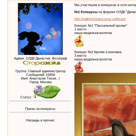
Мы участвуем в конкурсах в сети инте
№1 Конкурсы
на форуме ОЛДК "Динас
http://valleykrosava.ucoz.ru/forum/
Конкурс №1 "Пасхальный кролик"
1 место
наша медалька+розетка
Конкурс №2 Кролик и реклама
3 место
Админ, ОЛДК Династия, Фотограф
наша медалька+розетка
Группа: Главный администратор
Сообщений:
15858
Имя: Анастасия Тихая...!
Город: Москва
Статус:
Призы за конкурсы:
Награды и прочее: