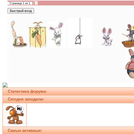
1
Страница
1
из
1
Статистика форума:
Сегодня заходили:
Самые активные: