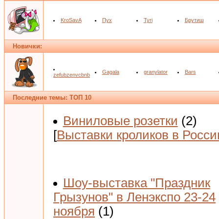
KroSavA
Пух
Tyri
Брутиш
Новички:
Gagala
granylator
Bars
zefubzenvcbnb
Последние темы: ТОП 10
Виниловые розетки
(2)
[
Выставки кроликов в Росси
Шоу-выставка "Праздник
Грызунов" в Ленэкспо 23-24
ноября
(1)