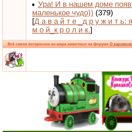
Ура! И в нашем доме поя
маленькое чудо))
(379)
[
Д а в а й т е _д р у ж и т ь: 
м о й_к р о л и к.
]
Всё самое интересное из мира животных на форуме
О карликов