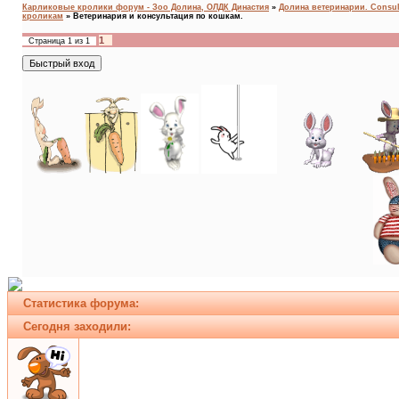
Карликовые кролики форум - Зоо Долина, ОЛДК Династия
»
Долина ветеринарии. Consult
кроликам
»
Ветеринария и консультация по кошкам.
1
Страница
1
из
1
Статистика форума:
Сегодня заходили: