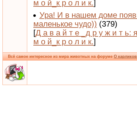
м о й_к р о л и к.
]
Ура! И в нашем доме поя
маленькое чудо))
(379)
[
Д а в а й т е _д р у ж и т ь: 
м о й_к р о л и к.
]
Всё самое интересное из мира животных на форуме
О карликов