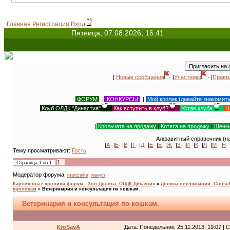
Главная
Регистрация
Вход
Пятница, 07.08.2026, 16:41
[
Новые сообщения
· |
Участники
· |
Прави
ФОРУМ
|
КОНКУРСЫ
|
Мой кролик (давайте знакомит
Клуб ОЛДК "Династия"
|
Как вступить в клуб?
|
Устав клуба
|
Н
|
Крольчата на продажу
|
Котята на продажу
|
Щенки
Алфавитный справочник (на
[
А
· |
Б
· |
В
· |
Г
· |
Д
· |
Е
· |
Ё
· |
Ж
· |
З
· |
И
· |
К
· |
Л
· |
М
· |
Н
· 
Тему просматривают:
Гость
1
Страница
1
из
1
Модератор форума:
,
martzaika
манул
Карликовые кролики форум - Зоо Долина, ОЛДК Династия
»
Долина ветеринарии. Consult
кроликам
»
Ветеринария и консультация по кошкам.
Ветеринария и консультация по кошкам.
KroSavA
Дата: Понедельник, 25.11.2013, 19:07 |