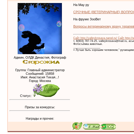
На Мау ру
СРОЧНЫЕ (ВЕТЕРИНАРНЫЕ) ВОПРОС
На фруме ЗооВет
Вопросы ветеринарному врачу терапе
Сайт http://valleykrosava.narod.ru/
Сайт http://
т. 8(903) 787-74-25, valleykrosava@mail.ru, ас
Фотосъёмка животных.
__________________
« Лучше быть хорошим человеком," ругающимс
Админ, ОЛДК Династия, Фотограф
Группа: Главный администратор
Сообщений:
15858
Имя: Анастасия Тихая...!
Город: Москва
Статус:
Призы за конкурсы:
Награды и прочее: