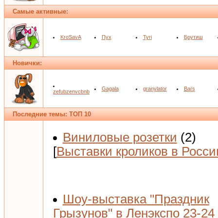
Самые активные:
KroSavA
Пух
Tyri
Брутиш
Новички:
Gagala
granylator
Bars
zefubzenvcbnb
Последние темы: ТОП 10
Виниловые розетки
(2)
[
Выставки кроликов в Росси
Шоу-выставка "Праздник
Грызунов" в Ленэкспо 23-24